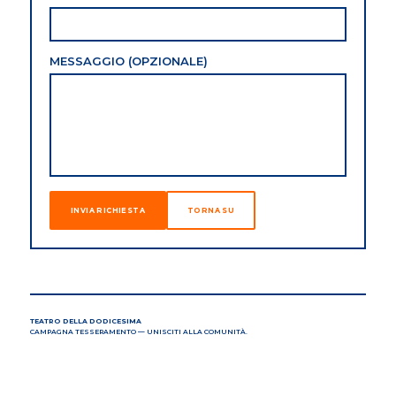
MESSAGGIO (OPZIONALE)
INVIA RICHIESTA
TORNA SU
TEATRO DELLA DODICESIMA
CAMPAGNA TESSERAMENTO — UNISCITI ALLA COMUNITÀ.