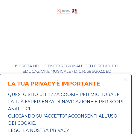
ISCRITTA NELL'ELENCO REGIONALE DELLE SCUOLE DI
EDUCAZIONE MUSICALE - D.G.R. 586/2022; ED
ACCREDITATA CON ROMA CAPITALE PER I CORSI MUSICALI
A COSTI AGEVOLATI.
LA TUA PRIVACY È IMPORTANTE
ISCRITTA AL R.U.N.T.S. REP. N. 93527 PROT. N.
0021723/09/01/2023.
QUESTO SITO UTILIZZA COOKIE PER MIGLIORARE
LA TUA ESPERIENZA DI NAVIGAZIONE E PER SCOPI
ATTIVITÀ RISERVATE AI SOCI E ALLE SOCIE.
ANALITICI.
CLICCANDO SU “ACCETTO” ACCONSENTI ALL’USO
COPYRIGHT 2018 © ALL RIGHTS RESERVED. DESIGN
DEI COOKIE.
BY TEATRO DELLA XII
LEGGI LA NOSTRA PRIVACY