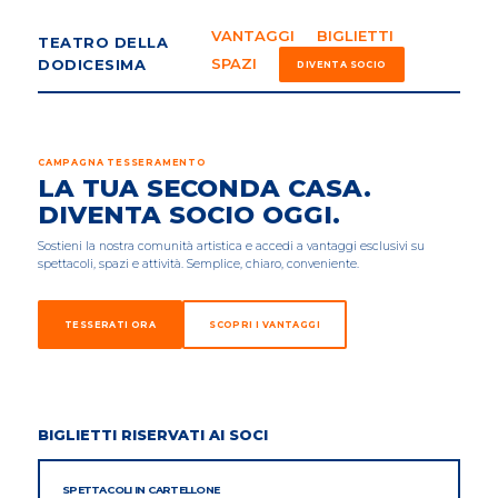
VANTAGGI
BIGLIETTI
TEATRO DELLA
SPAZI
DODICESIMA
DIVENTA SOCIO
CAMPAGNA TESSERAMENTO
LA TUA SECONDA CASA.
DIVENTA SOCIO OGGI.
Sostieni la nostra comunità artistica e accedi a vantaggi esclusivi su
spettacoli, spazi e attività. Semplice, chiaro, conveniente.
TESSERATI ORA
SCOPRI I VANTAGGI
BIGLIETTI RISERVATI AI SOCI
SPETTACOLI IN CARTELLONE