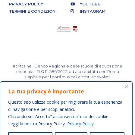
PRIVACY POLICY
YOUTUBE
TERMINI E CONDIZIONI
INSTAGRAM
Iscritta nell'Elenco Regionale delle scuole di educazione
musicale - D.G.R. 586/2022; ed accreditata con Roma
Capitale per i corsi musicali a costi agevolati.
Iscritta al R.U.N.T.S. rep. n. 93527 prot. n.
0021723/09/01/2023.
La tua privacy è importante
Attività riservate ai soci e alle socie.
Questo sito utilizza cookie per migliorare la tua esperienza
di navigazione e per scopi analitici.
Cliccando su “Accetto” acconsenti all’uso dei cookie.
Copyright 2018 © All rights Reserved. Design by Teatro
della XII
Leggi la nostra Privacy Policy.
Privacy Policy