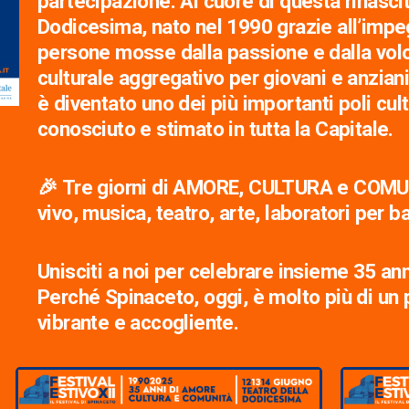
partecipazione. Al cuore di questa rinascita
Dodicesima, nato nel 1990 grazie all’impe
persone mosse dalla passione e dalla volo
culturale aggregativo per giovani e anziani.
è diventato uno dei più importanti poli cult
conosciuto e stimato in tutta la Capitale.
🎉 Tre giorni di AMORE, CULTURA e COMUN
vivo, musica, teatro, arte, laboratori per b
Unisciti a noi per celebrare insieme 35 ann
Perché Spinaceto, oggi, è molto più di un 
vibrante e accogliente.