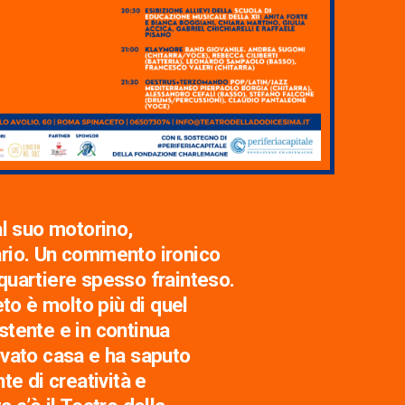
al suo motorino,
ario. Un commento ironico
quartiere spesso frainteso.
eto è molto più di quel
stente e in continua
ovato casa e ha saputo
te di creatività e