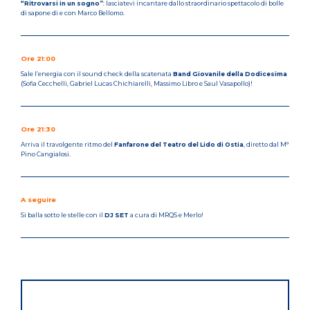
“Ritrovarsi in un sogno”
: lasciatevi incantare dallo straordinario spettacolo di bolle
di sapone di e con Marco Bellomo.
Ore 21:00
Sale l’energia con il sound check della scatenata
Band Giovanile della Dodicesima
(Sofia Cecchelli, Gabriel Lucas Chichiarelli, Massimo Libro e Saul Vasapollo)!
Ore 21:30
Arriva il travolgente ritmo del
Fanfarone del Teatro del Lido di Ostia
, diretto dal M°
Pino Cangialosi.
A seguire
Si balla sotto le stelle con il
DJ SET
a cura di MRQS e Merlo!