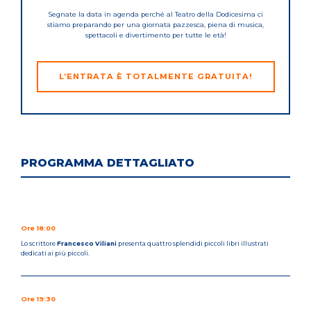
Segnate la data in agenda perché al Teatro della Dodicesima ci
stiamo preparando per una giornata pazzesca, piena di musica,
spettacoli e divertimento per tutte le età!
L’ENTRATA È TOTALMENTE GRATUITA!
PROGRAMMA DETTAGLIATO
Ore 18:00
Lo scrittore
Francesco Viliani
presenta quattro splendidi piccoli libri illustrati
dedicati ai più piccoli.
Ore 19:30