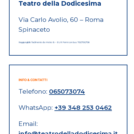
Teatro della Dodicesima
Via Carlo Avolio, 60 – Roma
Spinaceto
Raggiungibile facilmente da Metro B – EUR Fermi con bus 705/706/708
INFO & CONTATTI
Telefono:
065073074
WhatsApp:
+39 348 253 0462
Email:
info@teatrodelladodicesima.it