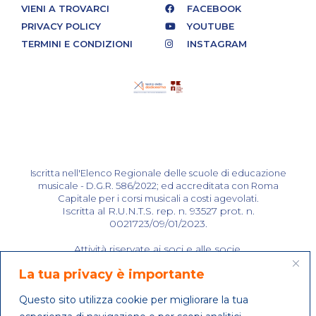
VIENI A TROVARCI
FACEBOOK
PRIVACY POLICY
YOUTUBE
TERMINI E CONDIZIONI
INSTAGRAM
Iscritta nell'Elenco Regionale delle scuole di educazione
musicale - D.G.R. 586/2022; ed accreditata con Roma
Capitale per i corsi musicali a costi agevolati.
Iscritta al R.U.N.T.S. rep. n. 93527 prot. n.
0021723/09/01/2023.
Attività riservate ai soci e alle socie.
La tua privacy è importante
Copyright 2018 © All rights Reserved. Design by Teatro
Questo sito utilizza cookie per migliorare la tua
della XII