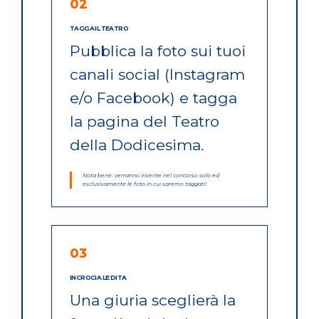
02
TAGGA IL TEATRO
Pubblica la foto sui tuoi
canali social (Instagram
e/o Facebook) e tagga
la pagina del Teatro
della Dodicesima.
Nota bene: verranno inserite nel concorso solo ed
esclusivamente le foto in cui saremo taggati!
03
INCROCIA LE DITA
Una giuria sceglierà la