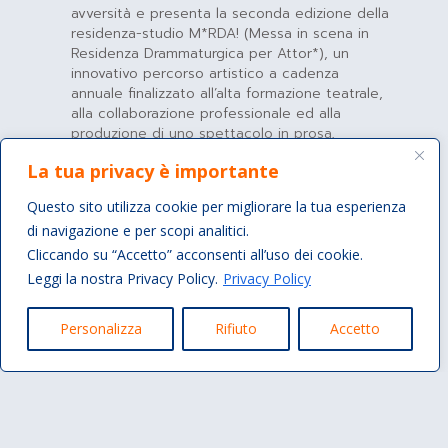
avversità e presenta la seconda edizione della
residenza-studio M*RDA! (Messa in scena in
Residenza Drammaturgica per Attor*), un
innovativo percorso artistico a cadenza
annuale finalizzato all’alta formazione teatrale,
alla collaborazione professionale ed alla
produzione di uno spettacolo in prosa,
pensato per dare una concreta opportunità a
La tua privacy è importante
nuovi talenti d’inserirsi nel mondo dello
spettacolo
Questo sito utilizza cookie per migliorare la tua esperienza
di navigazione e per scopi analitici.
PROGRAMMA DELLA RESIDENZA E
Cliccando su “Accetto” acconsenti all’uso dei cookie.
MODALITA' DI PARTECIPAZIONE
Leggi la nostra Privacy Policy.
Privacy Policy
Personalizza
Rifiuto
Accetto
PROGRAMMA DELLA RESIDENZA E
MODALITA' DI PARTECIPAZIONE
Per poter inviare la propria candidatura è