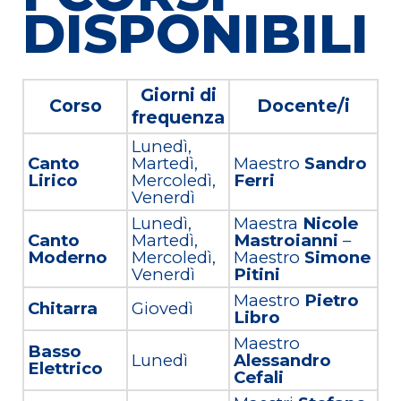
DISPONIBILI
Giorni di
Corso
Docente/i
frequenza
Lunedì,
Canto
Martedì,
Maestro
Sandro
Lirico
Mercoledì,
Ferri
Venerdì
Lunedì,
Maestra
Nicole
Canto
Martedì,
Mastroianni
–
Moderno
Mercoledì,
Maestro
Simone
Venerdì
Pitini
Maestro
Pietro
Chitarra
Giovedì
Libro
Maestro
Basso
Lunedì
Alessandro
Elettrico
Cefali