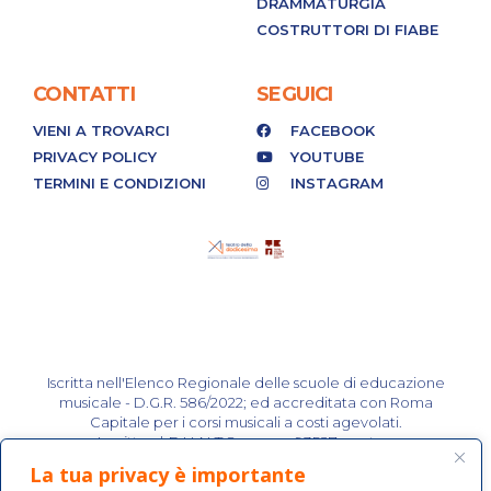
DRAMMATURGIA
COSTRUTTORI DI FIABE
CONTATTI
SEGUICI
VIENI A TROVARCI
FACEBOOK
PRIVACY POLICY
YOUTUBE
TERMINI E CONDIZIONI
INSTAGRAM
Iscritta nell'Elenco Regionale delle scuole di educazione
musicale - D.G.R. 586/2022; ed accreditata con Roma
Capitale per i corsi musicali a costi agevolati.
Iscritta al R.U.N.T.S. rep. n. 93527 prot. n.
0021723/09/01/2023.
La tua privacy è importante