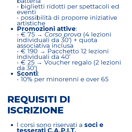
batteria
• biglietti ridotti per spettacoli ed
eventi
• possibilità di proporre iniziative
artistiche
Promozioni attive
:
• € 75 →
Corso prova
(4 lezioni
individuali da 30’) + quota
associativa inclusa
• € 190 → Pacchetto 12 lezioni
individuali da 40’
• € 25 → Voucher regalo (2 lezioni
da 30’)
Sconti
:
• 10% per minorenni e over 65
REQUISITI DI
ISCRIZIONE
I corsi sono riservati a
soci e
tesserati C.A.P.I.T.