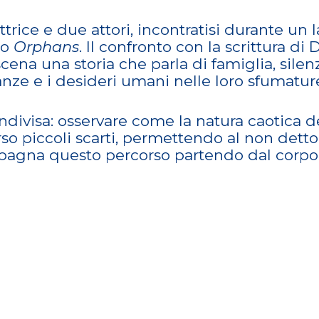
rice e due attori, incontratisi durante un 
to
Orphans
. Il confronto con la scrittura d
ena una storia che parla di famiglia, sile
nze e i desideri umani nelle loro sfumatur
ondivisa: osservare come la natura caotica
rso piccoli scarti, permettendo al non dett
gna questo percorso partendo dal corpo, p