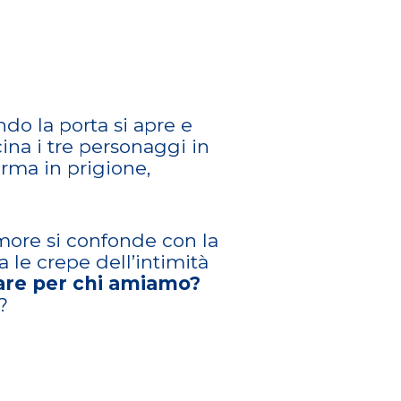
o la porta si apre e
cina i tre personaggi in
orma in prigione,
amore si confonde con la
a le crepe dell’intimità
care per chi amiamo?
?