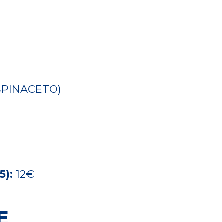
SPINACETO)
5):
12€
E