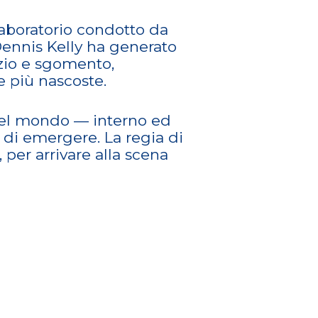
laboratorio condotto da
i Dennis Kelly ha generato
nzio e sgomento,
e più nascoste.
 del mondo — interno ed
o di emergere. La regia di
er arrivare alla scena