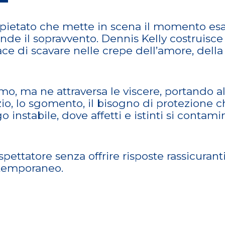
spietato che mette in scena il momento esatt
rende il sopravvento. Dennis Kelly costruis
ce di scavare nelle crepe dell’amore, della 
ismo, ma ne attraversa le viscere, portando a
io, lo sgomento, il bisogno di protezione c
o instabile, dove affetti e istinti si contam
spettatore senza offrire risposte rassicuran
ontemporaneo.