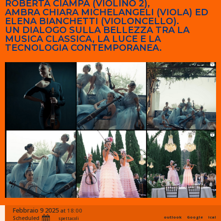
ROBERTA CIAMPA (VIOLINO 2),
AMBRA CHIARA MICHELANGELI (VIOLA) ED
ELENA BIANCHETTI (VIOLONCELLO).
UN DIALOGO SULLA BELLEZZA TRA LA
MUSICA CLASSICA, LA LUCE E LA
TECNOLOGIA CONTEMPORANEA.
Febbraio 9 2025
18:00
at
Scheduled
outlook
Google
ical
spettacoli