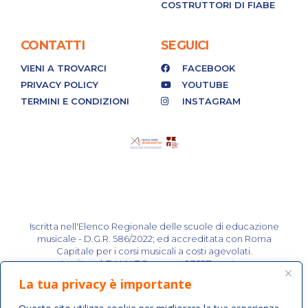
COSTRUTTORI DI FIABE
CONTATTI
SEGUICI
VIENI A TROVARCI
FACEBOOK
PRIVACY POLICY
YOUTUBE
TERMINI E CONDIZIONI
INSTAGRAM
Iscritta nell'Elenco Regionale delle scuole di educazione
musicale - D.G.R. 586/2022; ed accreditata con Roma
Capitale per i corsi musicali a costi agevolati.
Iscritta al R.U.N.T.S. rep. n. 93527 prot. n.
0021723/09/01/2023.
La tua privacy è importante
Attività riservate ai soci e alle socie.