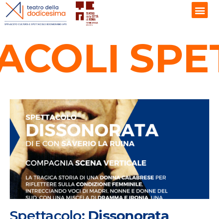
ACOLI
SPE
Spettacolo:
Dissonorata