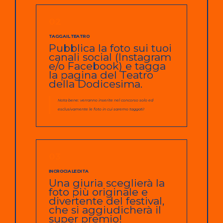
02
TAGGA IL TEATRO
Pubblica la foto sui tuoi
canali social (Instagram
e/o Facebook) e tagga
la pagina del Teatro
della Dodicesima.
Nota bene: verranno inserite nel concorso solo ed
esclusivamente le foto in cui saremo taggati!
03
INCROCIA LE DITA
Una giuria sceglierà la
foto più originale e
divertente del festival,
che si aggiudicherà il
super premio!