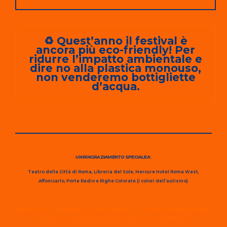
♻️ Quest’anno il festival è
ancora più eco-friendly! Per
ridurre l’impatto ambientale e
dire no alla plastica monouso,
non venderemo bottigliette
d’acqua.
UN RINGRAZIAMENTO SPECIALE A:
Teatro della Città di Roma, Libreria del Sole, Mercure Hotel Roma West,
Affonicarlo, Porte Radio e Righe Colorate (i colori dell’autismo).
PORTATE LA FAMIGLIA, GLI AMICI E TANTA VOGLIA DI FAR
FESTA. VI ASPETTIAMO A BRACCIA APERTE!