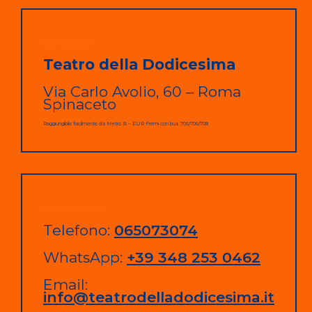
DOVE SIAMO
Teatro della Dodicesima
Via Carlo Avolio, 60 – Roma
Spinaceto
Raggiungibile facilmente da Metro B – EUR Fermi con bus 705/706/708
INFO & CONTATTI
Telefono:
065073074
WhatsApp:
+39 348 253 0462
Email:
info@teatrodelladodicesima.it