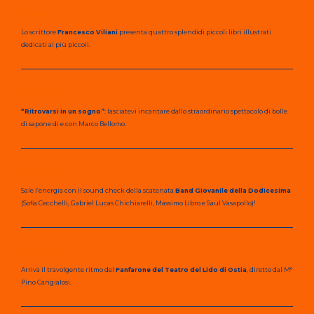
Ore 18:00
Lo scrittore
Francesco Viliani
presenta quattro splendidi piccoli libri illustrati
dedicati ai più piccoli.
Ore 19:30
“Ritrovarsi in un sogno”
: lasciatevi incantare dallo straordinario spettacolo di bolle
di sapone di e con Marco Bellomo.
Ore 21:00
Sale l’energia con il sound check della scatenata
Band Giovanile della Dodicesima
(Sofia Cecchelli, Gabriel Lucas Chichiarelli, Massimo Libro e Saul Vasapollo)!
Ore 21:30
Arriva il travolgente ritmo del
Fanfarone del Teatro del Lido di Ostia
, diretto dal M°
Pino Cangialosi.