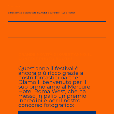
A seguire
Si balla sotto le stelle con il
DJ SET
a cura di MRQS e Merlo!
GRANDE NOVITÀ DI QUEST’ANNO: IL
CONTEST PHOTO BOOTH!
Quest’anno il festival è
ancora più ricco grazie ai
nostri fantastici partner!
Diamo il benvenuto per il
suo primo anno al Mercure
Hotel Roma West, che ha
messo in palio un premio
incredibile per il nostro
concorso fotografico: