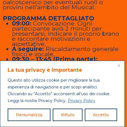
palcoscenico per eventuali ruoli o
provini nell’ambito del Musical.
PROGRAMMA DETTAGLIATO
09:00:
Convocazione. Ogni
partecipante avrà 2 minuti per
presentarsi, indicare il proprio brano
e raccontare motivazioni e
aspettative.
A seguire:
Riscaldamento generale
fisico e vocale.
09:30 – 13:45 (Prima parte):
Suddivisa in 4 gruppi da 3 candidati.
Ogni candidato sarà ascoltato per 18
La tua privacy è importante
minuti, seguiti da 6 minuti di
domande e riflessioni con gli uditori.
Questo sito utilizza cookie per migliorare la tua
11:30 – 11:45:
Coffee Break.
esperienza di navigazione e per scopi analitici.
13:45 – 14:30:
Pausa pranzo (Pranzo al
Cliccando su “Accetto” acconsenti all’uso dei cookie.
sacco da consumare insieme nel
foyer del teatro).
Leggi la nostra Privacy Policy.
Privacy Policy
14:30 – 18:00:
Ulteriori indicazioni,
lezioni per gli studenti e
preparazione dello spettacolo.
Personalizza
Rifiuto
Accetto
18:00 – 19:00:
Pausa.
19:00 – 20:00:
Colloquio di