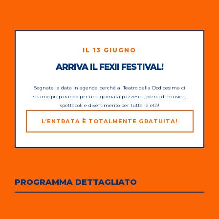
IL 13 GIUGNO
ARRIVA IL FEXII FESTIVAL!
Segnate la data in agenda perché al Teatro della Dodicesima ci
stiamo preparando per una giornata pazzesca, piena di musica,
spettacoli e divertimento per tutte le età!
L’ENTRATA È TOTALMENTE GRATUITA!
PROGRAMMA DETTAGLIATO