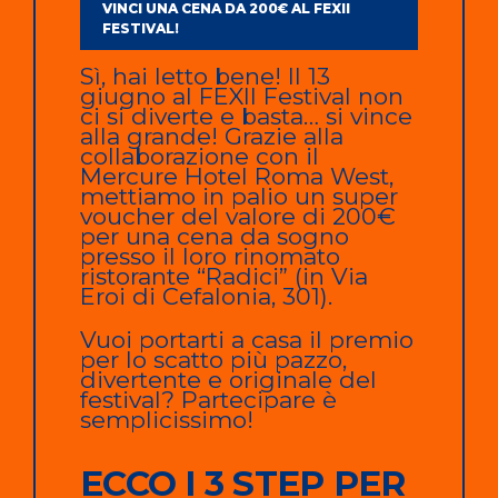
VINCI UNA CENA DA 200€ AL FEXII
FESTIVAL!
Sì, hai letto bene! Il 13
giugno al FEXII Festival non
ci si diverte e basta… si vince
alla grande! Grazie alla
collaborazione con il
Mercure Hotel Roma West,
mettiamo in palio un super
voucher del valore di 200€
per una cena da sogno
presso il loro rinomato
ristorante “Radici” (in Via
Eroi di Cefalonia, 301).
Vuoi portarti a casa il premio
per lo scatto più pazzo,
divertente e originale del
festival? Partecipare è
semplicissimo!
ECCO I 3 STEP PER